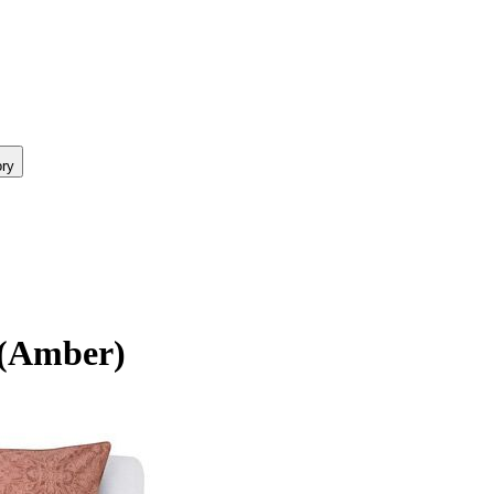
ry
 (Amber)