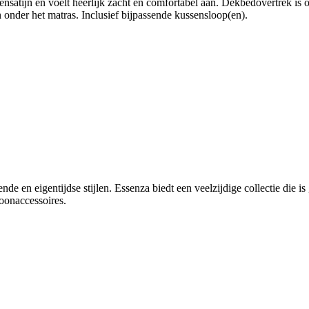
satijn en voelt heerlijk zacht en comfortabel aan. Dekbedovertrek is 
 onder het matras. Inclusief bijpassende kussensloop(en).
e en eigentijdse stijlen. Essenza biedt een veelzijdige collectie die is 
oonaccessoires.