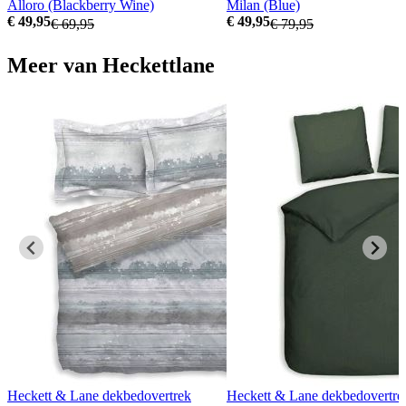
Alloro (Blackberry Wine)
Milan (Blue)
€ 49,95
€ 49,95
€ 69,95
€ 79,95
Meer van Heckettlane
Heckett & Lane dekbedovertrek
Heckett & Lane dekbedovertre