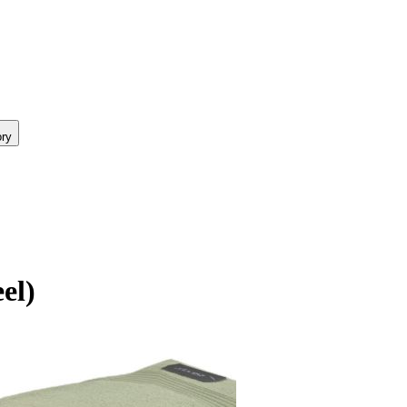
ry
el)