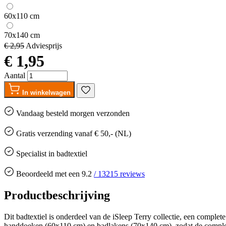
60x110 cm
70x140 cm
€ 2,95
Adviesprijs
€ 1,95
Aantal
In winkelwagen
Vandaag besteld
morgen
verzonden
Gratis
verzending vanaf € 50,- (NL)
Specialist in badtextiel
Beoordeeld met een
9.2
/
13215
reviews
Productbeschrijving
Dit badtextiel is onderdeel van de iSleep Terry collectie, een comple
handdoeken (60x110 cm) en badlakens (70x140 cm), zodat de complete