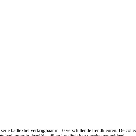
te serie badtextiel verkrijgbaar in 10 verschillende trendkleuren. De c
 badkamer in dezelfde stijl en kwaliteit kan worden aangekleed.