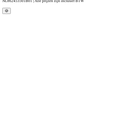
NL862453501B01 | Alle prijzen zijn inclusief BTW
🍪